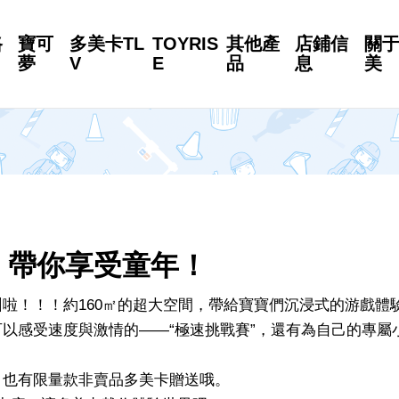
路
寶可
多美卡TL
TOYRIS
其他產
店鋪信
關
夢
V
E
品
息
美
 帶你享受童年！
啦！！！約160㎡的超大空間，帶給寶寶們沉浸式的游戲體
以感受速度與激情的——“極速挑戰賽”，還有為自己的專屬
，也有限量款非賣品多美卡贈送哦。